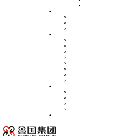
红外测温仪
科技研发
专 利证书
商标注册
起草行业标准
工程案例
石油化工行业
电力能源行业
钢铁冶金行业
水泥耐磨行业
有色金属行业
核电行业
碳素厂行业
其他行业
党群建设
党群荣誉
党支部简介
组织架构
党群新闻
联系我们