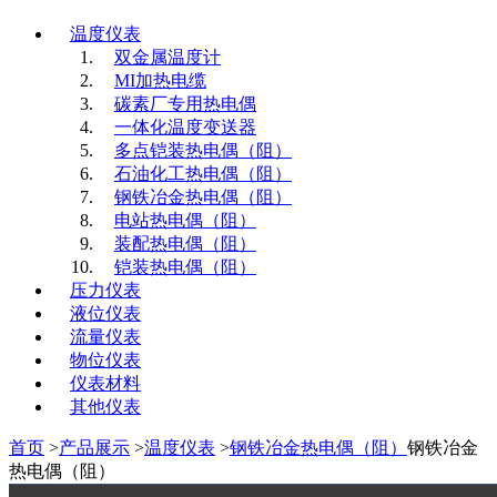
温度仪表
双金属温度计
MI加热电缆
碳素厂专用热电偶
一体化温度变送器
多点铠装热电偶（阻）
石油化工热电偶（阻）
钢铁冶金热电偶（阻）
电站热电偶（阻）
装配热电偶（阻）
铠装热电偶（阻）
压力仪表
液位仪表
流量仪表
物位仪表
仪表材料
其他仪表
首页
>
产品展示
>
温度仪表
>
钢铁冶金热电偶（阻）
钢铁冶金
热电偶（阻）