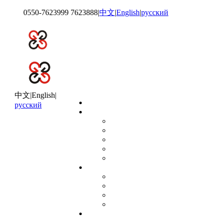
0550-7623999 7623888
|
中文
|
English
|
русский
中文
|
English
|
网站首页
русский
关于鑫国
集团简介
集团形象
发展历程
资质荣誉
组织架构
新闻动态
企业公告
集团新闻
业内动态
技术支持
产品展示