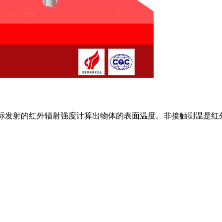
目标发射的红外辐射强度计算出物体的表面温度。非接触测温是