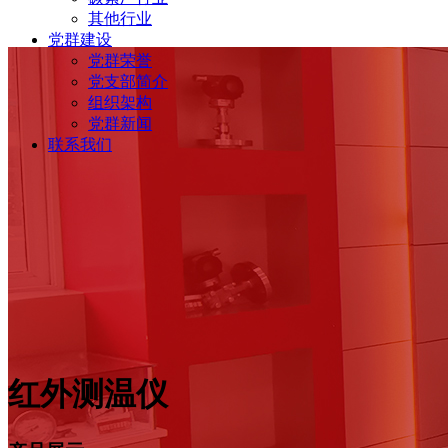
其他行业
党群建设
党群荣誉
党支部简介
组织架构
党群新闻
联系我们
红外测温仪