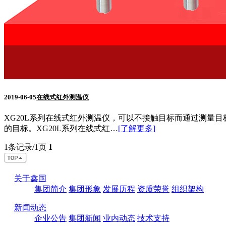
2019-06-05
在线式红外测温仪
XG20L系列在线式红外测温仪，可以不接触目标而通过测量
的目标。XG20L系列在线式红…
[了解更多]
1条记录/1页
1
关于鑫国
集团简介
集团形象
发展历程
资质荣誉
组织架构
新闻动态
企业公告
集团新闻
业内动态
技术支持