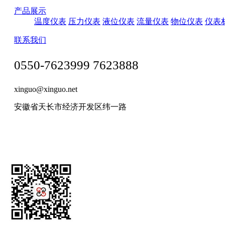
产品展示
温度仪表
压力仪表
液位仪表
流量仪表
物位仪表
仪表
联系我们
0550-7623999 7623888
xinguo@xinguo.net
安徽省天长市经济开发区纬一路